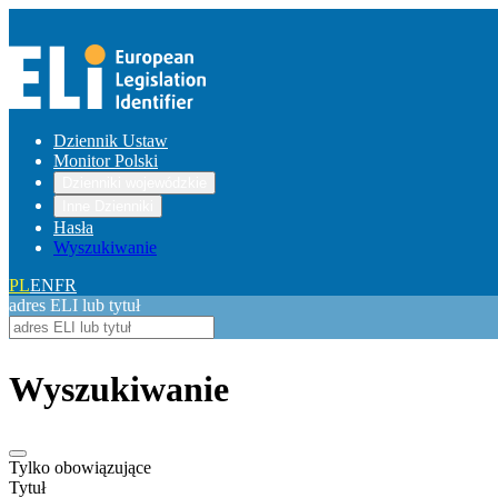
Dziennik Ustaw
Monitor Polski
Dzienniki wojewódzkie
Inne Dzienniki
Hasła
Wyszukiwanie
PL
EN
FR
adres ELI lub tytuł
Wyszukiwanie
Tylko obowiązujące
Tytuł