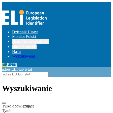
Dziennik Ustaw
Monitor Polski
Dzienniki wojewódzkie
Inne Dzienniki
Hasła
Wyszukiwanie
PL
EN
FR
adres ELI lub tytuł
Wyszukiwanie
Tylko obowiązujące
Tytuł