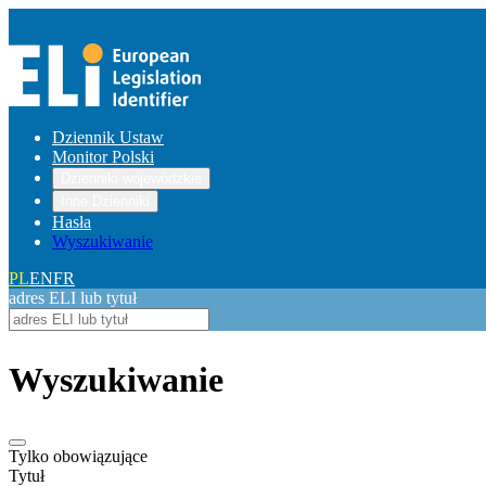
Dziennik Ustaw
Monitor Polski
Dzienniki wojewódzkie
Inne Dzienniki
Hasła
Wyszukiwanie
PL
EN
FR
adres ELI lub tytuł
Wyszukiwanie
Tylko obowiązujące
Tytuł