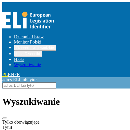
Dziennik Ustaw
Monitor Polski
Dzienniki wojewódzkie
Inne Dzienniki
Hasła
Wyszukiwanie
PL
EN
FR
adres ELI lub tytuł
Wyszukiwanie
Tylko obowiązujące
Tytuł