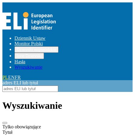
Dziennik Ustaw
Monitor Polski
Dzienniki wojewódzkie
Inne Dzienniki
Hasła
Wyszukiwanie
PL
EN
FR
adres ELI lub tytuł
Wyszukiwanie
Tylko obowiązujące
Tytuł