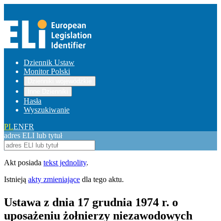
Dziennik Ustaw
Monitor Polski
Dzienniki wojewódzkie
Inne Dzienniki
Hasła
Wyszukiwanie
PL
EN
FR
adres ELI lub tytuł
Akt posiada
tekst jednolity
.
Istnieją
akty zmieniające
dla tego aktu.
Ustawa z dnia 17 grudnia 1974 r. o
uposażeniu żołnierzy niezawodowych