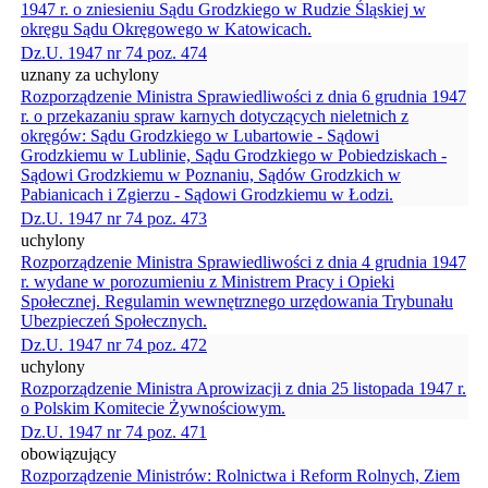
1947 r. o zniesieniu Sądu Grodzkiego w Rudzie Śląskiej w
okręgu Sądu Okręgowego w Katowicach.
Dz.U. 1947 nr 74 poz. 474
uznany za uchylony
Rozporządzenie Ministra Sprawiedliwości z dnia 6 grudnia 1947
r. o przekazaniu spraw karnych dotyczących nieletnich z
okręgów: Sądu Grodzkiego w Lubartowie - Sądowi
Grodzkiemu w Lublinie, Sądu Grodzkiego w Pobiedziskach -
Sądowi Grodzkiemu w Poznaniu, Sądów Grodzkich w
Pabianicach i Zgierzu - Sądowi Grodzkiemu w Łodzi.
Dz.U. 1947 nr 74 poz. 473
uchylony
Rozporządzenie Ministra Sprawiedliwości z dnia 4 grudnia 1947
r. wydane w porozumieniu z Ministrem Pracy i Opieki
Społecznej. Regulamin wewnętrznego urzędowania Trybunału
Ubezpieczeń Społecznych.
Dz.U. 1947 nr 74 poz. 472
uchylony
Rozporządzenie Ministra Aprowizacji z dnia 25 listopada 1947 r.
o Polskim Komitecie Żywnościowym.
Dz.U. 1947 nr 74 poz. 471
obowiązujący
Rozporządzenie Ministrów: Rolnictwa i Reform Rolnych, Ziem