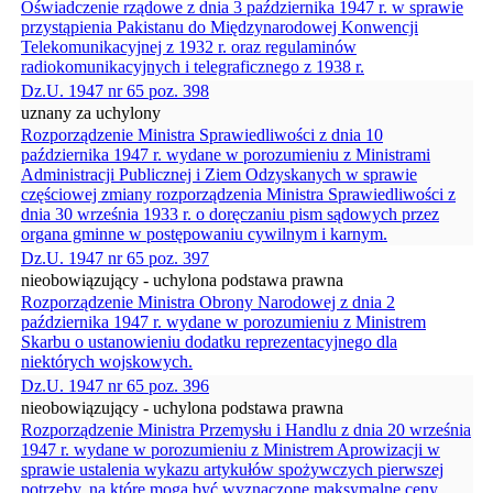
Oświadczenie rządowe z dnia 3 października 1947 r. w sprawie
przystąpienia Pakistanu do Międzynarodowej Konwencji
Telekomunikacyjnej z 1932 r. oraz regulaminów
radiokomunikacyjnych i telegraficznego z 1938 r.
Dz.U. 1947 nr 65 poz. 398
uznany za uchylony
Rozporządzenie Ministra Sprawiedliwości z dnia 10
października 1947 r. wydane w porozumieniu z Ministrami
Administracji Publicznej i Ziem Odzyskanych w sprawie
częściowej zmiany rozporządzenia Ministra Sprawiedliwości z
dnia 30 września 1933 r. o doręczaniu pism sądowych przez
organa gminne w postępowaniu cywilnym i karnym.
Dz.U. 1947 nr 65 poz. 397
nieobowiązujący - uchylona podstawa prawna
Rozporządzenie Ministra Obrony Narodowej z dnia 2
października 1947 r. wydane w porozumieniu z Ministrem
Skarbu o ustanowieniu dodatku reprezentacyjnego dla
niektórych wojskowych.
Dz.U. 1947 nr 65 poz. 396
nieobowiązujący - uchylona podstawa prawna
Rozporządzenie Ministra Przemysłu i Handlu z dnia 20 września
1947 r. wydane w porozumieniu z Ministrem Aprowizacji w
sprawie ustalenia wykazu artykułów spożywczych pierwszej
potrzeby, na które mogą być wyznaczone maksymalne ceny