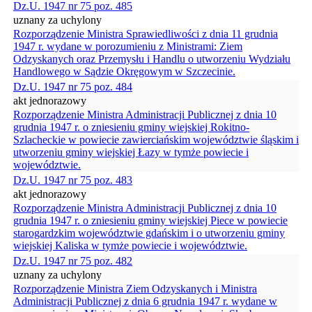
Dz.U. 1947 nr 75 poz. 485
uznany za uchylony
Rozporządzenie Ministra Sprawiedliwości z dnia 11 grudnia
1947 r. wydane w porozumieniu z Ministrami: Ziem
Odzyskanych oraz Przemysłu i Handlu o utworzeniu Wydziału
Handlowego w Sądzie Okręgowym w Szczecinie.
Dz.U. 1947 nr 75 poz. 484
akt jednorazowy
Rozporządzenie Ministra Administracji Publicznej z dnia 10
grudnia 1947 r. o zniesieniu gminy wiejskiej Rokitno-
Szlacheckie w powiecie zawierciańskim województwie śląskim i
utworzeniu gminy wiejskiej Łazy w tymże powiecie i
województwie.
Dz.U. 1947 nr 75 poz. 483
akt jednorazowy
Rozporządzenie Ministra Administracji Publicznej z dnia 10
grudnia 1947 r. o zniesieniu gminy wiejskiej Piece w powiecie
starogardzkim województwie gdańskim i o utworzeniu gminy
wiejskiej Kaliska w tymże powiecie i województwie.
Dz.U. 1947 nr 75 poz. 482
uznany za uchylony
Rozporządzenie Ministra Ziem Odzyskanych i Ministra
Administracji Publicznej z dnia 6 grudnia 1947 r. wydane w