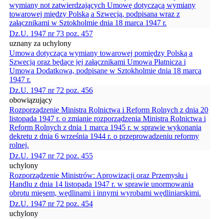
wymiany not zatwierdzających Umowę dotyczącą wymiany
towarowej między Polską a Szwecją, podpisana wraz z
załącznikami w Sztokholmie dnia 18 marca 1947 r.
Dz.U. 1947 nr 73 poz. 457
uznany za uchylony
Umowa dotycząca wymiany towarowej pomiędzy Polską a
Szwecją oraz będące jej załącznikami Umowa Płatnicza i
Umowa Dodatkowa, podpisane w Sztokholmie dnia 18 marca
1947 r.
Dz.U. 1947 nr 72 poz. 456
obowiązujący
Rozporządzenie Ministra Rolnictwa i Reform Rolnych z dnia 20
listopada 1947 r. o zmianie rozporządzenia Ministra Rolnictwa i
Reform Rolnych z dnia 1 marca 1945 r. w sprawie wykonania
dekretu z dnia 6 września 1944 r. o przeprowadzeniu reformy
rolnej.
Dz.U. 1947 nr 72 poz. 455
uchylony
Rozporządzenie Ministrów: Aprowizacji oraz Przemysłu i
Handlu z dnia 14 listopada 1947 r. w sprawie unormowania
obrotu mięsem, wędlinami i innymi wyrobami wędliniarskimi.
Dz.U. 1947 nr 72 poz. 454
uchylony