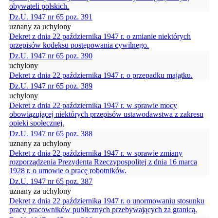
obywateli polskich.
Dz.U. 1947 nr 65 poz. 391
uznany za uchylony
Dekret z dnia 22 października 1947 r. o zmianie niektórych
przepisów kodeksu postępowania cywilnego.
Dz.U. 1947 nr 65 poz. 390
uchylony
Dekret z dnia 22 października 1947 r. o przepadku majątku.
Dz.U. 1947 nr 65 poz. 389
uchylony
Dekret z dnia 22 października 1947 r. w sprawie mocy
obowiązującej niektórych przepisów ustawodawstwa z zakresu
opieki społecznej.
Dz.U. 1947 nr 65 poz. 388
uznany za uchylony
Dekret z dnia 22 października 1947 r. w sprawie zmiany
rozporządzenia Prezydenta Rzeczypospolitej z dnia 16 marca
1928 r. o umowie o pracę robotników.
Dz.U. 1947 nr 65 poz. 387
uznany za uchylony
Dekret z dnia 22 października 1947 r. o unormowaniu stosunku
pracy pracowników publicznych przebywających za granicą.