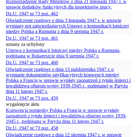
Rozporządzenie Rady Ministrów z dnia 21 listopada 1947 r. w
sprawie dodatków funkcyjnych dla inspektorów pracy.
Dz.U. 1947 nr 73 poz. 462
Oświadczenie rządowe z dnia 3 listopada 1947 r. w sprawie
wymiany not zatwierdzających Umowę o komunikacji lotniczej
między Polską a Rumunią z dnia 9 sierpnia 1947 r.
Dz.U. 1947 nr 73 poz. 461
uznany za uchylony
Umowa o komunikacji lotniczej między Polską a Rumunią,
podpisana w Bukareszcie dnia 9 sierpnia 1947 r.
Dz.U. 1947 nr 73 poz. 460
Oświadczenie rządowe z dnia 13 października 1947 r. o
wymianie dokumentów ratyfikacyjnych konwencji między
Polską a Francją w sprawie wypłaty zaopatrzeń z tytułu śmierci i
inwalidztwa ofiarom wojny 1939-1945 r., podpisanej w Paryżu
dnia 11 lutego 1947 r.
Dz.U. 1947 nr 73 poz. 459
wygaśnięcie aktu
Konwencja pomiędzy Polską a Francją w sprawie wypłaty
zaopatrzeń z tytułu śmierci i inwalidztwa ofiarom wojny 1939-
1945 r., podpisana w Paryżu dnia 11 lutego 1947 r.
Dz.U. 1947 nr 73 poz. 458
Oświadczenie rządowe z dnia 12 sierpnia 1947 r. w sprawie