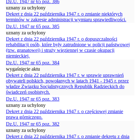
Dz.U. 1947 nr 65 poz. 386
uznany za uchylony
Dekret z dnia 22 października 1947 r. o zmianie niektórych
terminów w zakresie administracji wymiaru sprawiedliwości.
Dz.U. 1947 nr 65 poz. 385
uznany za uchylony
Dekret z dnia 22 października 1947 r. o dopuszczalności
rehabilitacji osób, które były zatrudnione w policji państwowej
(tzw. granatowej) i straży więziennej w czasie okupacji
niemieckiej.
Dz.U. 1947 nr 65 poz. 384
wygaśnięcie aktu
Dekret z dnia 22 października 1947 r. w sprawie uprawnień
obywateli polskich, powołanych w latach 1941 - 1945 r. przez
władze Związku Socjalistycznych Republik Radzieckich do
świadczeń osobistych.
Dz.U. 1947 nr 65 poz. 383
uznany za uchylony
Dekret z dnia 22 października 1947 r. o częściowej zmianie
prawa górniczego.
Dz.U. 1947 nr 65 poz. 382
uznany za uchylony
Dekret z dnia 22 października 1947 r. o zmianie dekretu z dnia