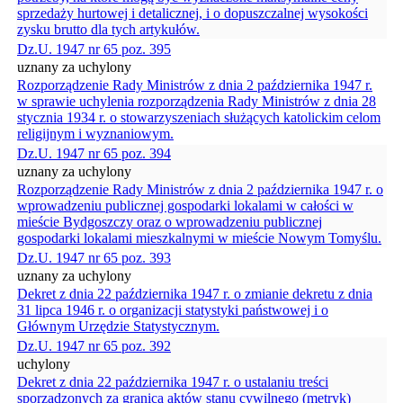
sprzedaży hurtowej i detalicznej, i o dopuszczalnej wysokości
zysku brutto dla tych artykułów.
Dz.U. 1947 nr 65 poz. 395
uznany za uchylony
Rozporządzenie Rady Ministrów z dnia 2 października 1947 r.
w sprawie uchylenia rozporządzenia Rady Ministrów z dnia 28
stycznia 1934 r. o stowarzyszeniach służących katolickim celom
religijnym i wyznaniowym.
Dz.U. 1947 nr 65 poz. 394
uznany za uchylony
Rozporządzenie Rady Ministrów z dnia 2 października 1947 r. o
wprowadzeniu publicznej gospodarki lokalami w całości w
mieście Bydgoszczy oraz o wprowadzeniu publicznej
gospodarki lokalami mieszkalnymi w mieście Nowym Tomyślu.
Dz.U. 1947 nr 65 poz. 393
uznany za uchylony
Dekret z dnia 22 października 1947 r. o zmianie dekretu z dnia
31 lipca 1946 r. o organizacji statystyki państwowej i o
Głównym Urzędzie Statystycznym.
Dz.U. 1947 nr 65 poz. 392
uchylony
Dekret z dnia 22 października 1947 r. o ustalaniu treści
sporządzonych za granicą aktów stanu cywilnego (metryk)