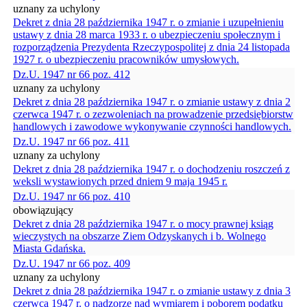
uznany za uchylony
Dekret z dnia 28 października 1947 r. o zmianie i uzupełnieniu
ustawy z dnia 28 marca 1933 r. o ubezpieczeniu społecznym i
rozporządzenia Prezydenta Rzeczypospolitej z dnia 24 listopada
1927 r. o ubezpieczeniu pracowników umysłowych.
Dz.U. 1947 nr 66 poz. 412
uznany za uchylony
Dekret z dnia 28 października 1947 r. o zmianie ustawy z dnia 2
czerwca 1947 r. o zezwoleniach na prowadzenie przedsiębiorstw
handlowych i zawodowe wykonywanie czynności handlowych.
Dz.U. 1947 nr 66 poz. 411
uznany za uchylony
Dekret z dnia 28 października 1947 r. o dochodzeniu roszczeń z
weksli wystawionych przed dniem 9 maja 1945 r.
Dz.U. 1947 nr 66 poz. 410
obowiązujący
Dekret z dnia 28 października 1947 r. o mocy prawnej ksiąg
wieczystych na obszarze Ziem Odzyskanych i b. Wolnego
Miasta Gdańska.
Dz.U. 1947 nr 66 poz. 409
uznany za uchylony
Dekret z dnia 28 października 1947 r. o zmianie ustawy z dnia 3
czerwca 1947 r. o nadzorze nad wymiarem i poborem podatku