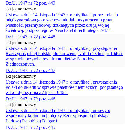
Dz.U. 1947 nr 72 poz. 449
akt jednorazowy
Ustawa z dnia 14 listopada 1947 r. o ratyfikacji porozumienia
międzynarodowego o zachowaniu lub przywróceniu praw
własności przemysłowej, dotkniętych przez drugą wojnę
światową, podpisanego w Neuchatel dnia 8 lutego 1947 r.
Dz.U. 1947 nr 72 poz. 448
akt jednorazowy
Ustawa z dnia 14 listopada 1947 r. o ratyfikacji przystąpienia
Rzeczypospolitej Polskiej do konwencji z dnia 13 lutego 1946 r.
w sprawie przywilejów i immunitetów Narodów
Zjednoczonych.
Dz.U. 1947 nr 72 poz. 447
akt jednorazowy
Ustawa z dnia 14 listopada 1947 r. o ratyfikacji przystąpienia
Polski do układu w sprawie patentów niemieckich, podpisanego
w Londynie, dnia 27 lipca 1946 r.
Dz.U. 1947 nr 72 poz. 446
akt jednorazowy
Ustawa z dnia 14 listopada 1947 r. o ratyfikacji umowy o
współpracy kulturalnej między Rzecząpospolitą Polską a
Ludową Republiką Bułgarii.
Dz.U. 1947 nr 72 poz. 445