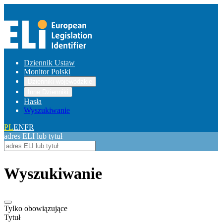
Dziennik Ustaw
Monitor Polski
Dzienniki wojewódzkie
Inne Dzienniki
Hasła
Wyszukiwanie
PL
EN
FR
adres ELI lub tytuł
Wyszukiwanie
Tylko obowiązujące
Tytuł