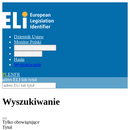
Dziennik Ustaw
Monitor Polski
Dzienniki wojewódzkie
Inne Dzienniki
Hasła
Wyszukiwanie
PL
EN
FR
adres ELI lub tytuł
Wyszukiwanie
Tylko obowiązujące
Tytuł