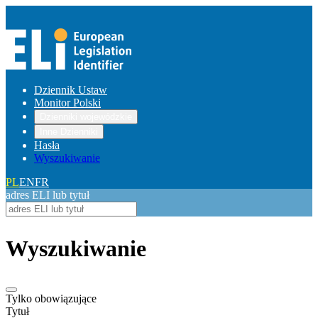
Dziennik Ustaw
Monitor Polski
Dzienniki wojewódzkie
Inne Dzienniki
Hasła
Wyszukiwanie
PL
EN
FR
adres ELI lub tytuł
Wyszukiwanie
Tylko obowiązujące
Tytuł