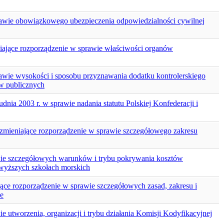
prawie obowiązkowego ubezpieczenia odpowiedzialności cywilnej
niające rozporządzenie w sprawie właściwości organów
rawie wysokości i sposobu przyznawania dodatku kontrolerskiego
w publicznych
dnia 2003 r. w sprawie nadania statutu Polskiej Konfederacji i
 zmieniające rozporządzenie w sprawie szczegółowego zakresu
awie szczegółowych warunków i trybu pokrywania kosztów
 wyższych szkołach morskich
ące rozporządzenie w sprawie szczegółowych zasad, zakresu i
ze
 utworzenia, organizacji i trybu działania Komisji Kodyfikacyjnej