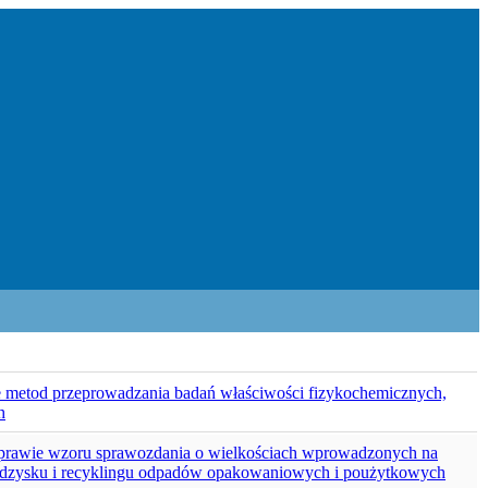
ie metod przeprowadzania badań właściwości fizykochemicznych,
h
 sprawie wzoru sprawozdania o wielkościach wprowadzonych na
 odzysku i recyklingu odpadów opakowaniowych i poużytkowych