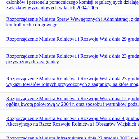
członków i personelu pomocniczego komisji regulacyjnych działaj
związków wyznaniowych w latach 2004-2005
Rozporządzenie Ministra Spraw Wewnętrznych i Administracji z dni
kontroli ruchu drogowego
Rozporządzenie Ministra Rolnictwa i Rozwoju Wsi z dnia 29 grudni
Rozporządzenie Ministra Rolnictwa i Rozwoju Wsi z dnia 23 grudn
przywożonych z zagranicy
Rozporządzenie Ministra Rolnictwa i Rozwoju Wsi z dnia 23 grudni
wykazu towarów rolnych przywożonych z zagranicy, na które mogą
Rozporządzenie Ministra Rolnictwa i Rozwoju Wsi z dnia 12 grudn
ogólną kwotą połowową w 2004 r. oraz sposobu i warunków podzia
Rozporządzenie Ministra Rolnictwa i Rozwoju Wsi z dnia 9 grudni
Akcesyjnego na Rzecz Rozwoju Rolnictwa i Obszarów Wiejskich
Rozporządzenie Ministra Infrastruktury z dnia 22 grudnia 2003 r