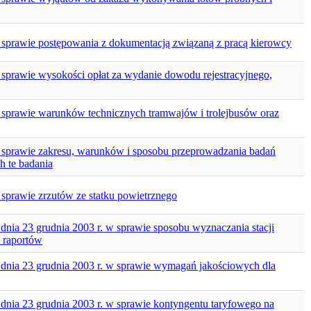
 w sprawie postępowania z dokumentacją związaną z pracą kierowcy
w sprawie wysokości opłat za wydanie dowodu rejestracyjnego,
 w sprawie warunków technicznych tramwajów i trolejbusów oraz
 w sprawie zakresu, warunków i sposobu przeprowadzania badań
h te badania
w sprawie zrzutów ze statku powietrznego
 dnia 23 grudnia 2003 r. w sprawie sposobu wyznaczania stacji
 raportów
z dnia 23 grudnia 2003 r. w sprawie wymagań jakościowych dla
 dnia 23 grudnia 2003 r. w sprawie kontyngentu taryfowego na