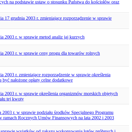
ących na podstawie ustaw o stosunku Państwa do kościołów oraz
a 17 grudnia 2003 r. zmieniające rozporządzenie w sprawie
a 2003 r. w sprawie metod analiz jaj kurzych
ia 2003 r. w sprawie ceny progu dla towarów rolnych
a 2003 r. zmieniające rozporządzenie w sprawie określenia
 być nałożone opłaty celne dodatkowe
ia 2003 r. w sprawie określenia organizmów morskich objętych
łu tej kwoty
a 2003 r. w sprawie podziału środków Specjalnego Programu
 w ramach Rocznych Umów Finansowych na lata 2002 i 2003
. w sprawie wyjątków od zakazu wykonywania lotów próbnych i