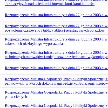
akrobacyjnych nad osiedlami i innymi skupiskami ludności
Rozporządzenie Ministra Infrastruktury z dnia 22 grudnia 2003 r.
Rozporządzenie Ministra Infrastruktury z dnia 22 grudnia 2003 r. 
pozwolenia czasowego i tablic (tablicy) rejestracyjnych pojazdów
Rozporządzenie Ministra Infrastruktury z dnia 22 grudnia 2003 r.
zakresu ich niezbędnego wyposażenia
Rozporządzenie Ministra Infrastruktury z dnia 19 grudnia 2003 r.
technicznych tramwajów i trolejbusów oraz jednostek wykonującyc
Rozporządzenie Ministra Infrastruktury z dnia 18 grudnia 2003 r. 
Rozporządzenie Ministra Gospodarki, Pracy i Polityki Społecznej z
paliwowych, w których dokonywana będzie kontrola, oraz wzorów
Rozporządzenie Ministra Gospodarki, Pracy i Polityki Społecznej 
paliw ciekłych
Rozporządzenie Ministra Gospodarki, Pracy i Polityki Społecznej z