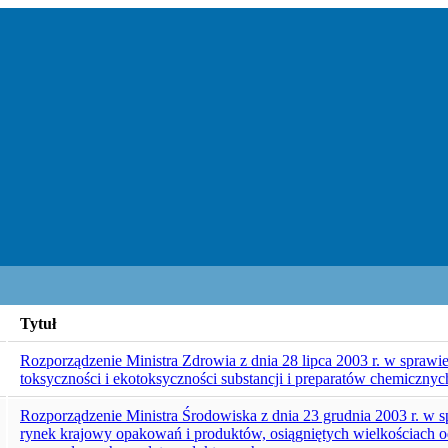
Tytuł
Rozporządzenie Ministra Zdrowia z dnia 28 lipca 2003 r. w spraw
toksyczności i ekotoksyczności substancji i preparatów chemicznyc
Rozporządzenie Ministra Środowiska z dnia 23 grudnia 2003 r. w
rynek krajowy opakowań i produktów, osiągniętych wielkościach