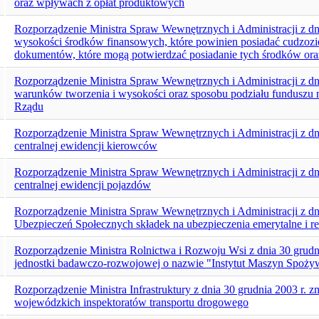
oraz wpływach z opłat produktowych
Rozporządzenie Ministra Spraw Wewnętrznych i Administracji z dni
wysokości środków finansowych, które powinien posiadać cudzoziem
dokumentów, które mogą potwierdzać posiadanie tych środków oraz
Rozporządzenie Ministra Spraw Wewnętrznych i Administracji z dni
warunków tworzenia i wysokości oraz sposobu podziału funduszu n
Rządu
Rozporządzenie Ministra Spraw Wewnętrznych i Administracji z dni
centralnej ewidencji kierowców
Rozporządzenie Ministra Spraw Wewnętrznych i Administracji z dni
centralnej ewidencji pojazdów
Rozporządzenie Ministra Spraw Wewnętrznych i Administracji z dn
Ubezpieczeń Społecznych składek na ubezpieczenia emerytalne i 
Rozporządzenie Ministra Rolnictwa i Rozwoju Wsi z dnia 30 grudni
jednostki badawczo-rozwojowej o nazwie "Instytut Maszyn Spoż
Rozporządzenie Ministra Infrastruktury z dnia 30 grudnia 2003 r. z
wojewódzkich inspektoratów transportu drogowego