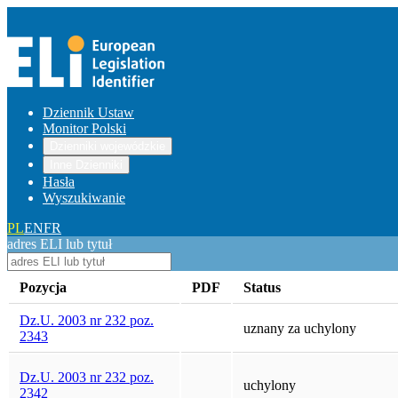
Dziennik Ustaw
Monitor Polski
Dzienniki wojewódzkie
Inne Dzienniki
Hasła
Wyszukiwanie
PL
EN
FR
adres ELI lub tytuł
Pozycja
PDF
Status
Dz.U. 2003 nr 232 poz.
uznany za uchylony
2343
Dz.U. 2003 nr 232 poz.
uchylony
2342