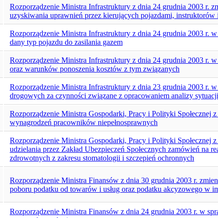
Rozporządzenie Ministra Infrastruktury z dnia 24 grudnia 2003 r. 
uzyskiwania uprawnień przez kierujących pojazdami, instruktorów
Rozporządzenie Ministra Infrastruktury z dnia 24 grudnia 2003 r. 
dany typ pojazdu do zasilania gazem
Rozporządzenie Ministra Infrastruktury z dnia 24 grudnia 2003 r. w
oraz warunków ponoszenia kosztów z tym związanych
Rozporządzenie Ministra Infrastruktury z dnia 23 grudnia 2003 r.
drogowych za czynności związane z opracowaniem analizy sytuacj
Rozporządzenie Ministra Gospodarki, Pracy i Polityki Społecznej z
wynagrodzeń pracowników niepełnosprawnych
Rozporządzenie Ministra Gospodarki, Pracy i Polityki Społecznej z
udzielania przez Zakład Ubezpieczeń Społecznych zamówień na r
zdrowotnych z zakresu stomatologii i szczepień ochronnych
Rozporządzenie Ministra Finansów z dnia 30 grudnia 2003 r. zmi
poboru podatku od towarów i usług oraz podatku akcyzowego w i
Rozporządzenie Ministra Finansów z dnia 24 grudnia 2003 r. w sp