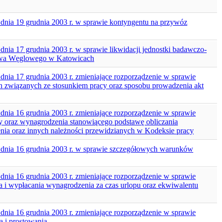
z dnia 19 grudnia 2003 r. w sprawie kontyngentu na przywóz
 dnia 17 grudnia 2003 r. w sprawie likwidacji jednostki badawczo-
wa Węglowego w Katowicach
 dnia 17 grudnia 2003 r. zmieniające rozporządzenie w sprawie
 związanych ze stosunkiem pracy oraz sposobu prowadzenia akt
 dnia 16 grudnia 2003 r. zmieniające rozporządzenie w sprawie
y oraz wynagrodzenia stanowiącego podstawę obliczania
 oraz innych należności przewidzianych w Kodeksie pracy
 z dnia 16 grudnia 2003 r. w sprawie szczegółowych warunków
 dnia 16 grudnia 2003 r. zmieniające rozporządzenie w sprawie
 i wypłacania wynagrodzenia za czas urlopu oraz ekwiwalentu
 dnia 16 grudnia 2003 r. zmieniające rozporządzenie w sprawie
a i prostowania