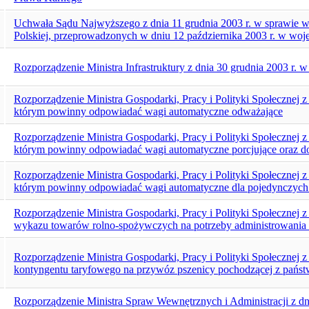
Uchwała Sądu Najwyższego z dnia 11 grudnia 2003 r. w sprawie w
Polskiej, przeprowadzonych w dniu 12 października 2003 r. w w
Rozporządzenie Ministra Infrastruktury z dnia 30 grudnia 2003 r. 
Rozporządzenie Ministra Gospodarki, Pracy i Polityki Społecznej 
którym powinny odpowiadać wagi automatyczne odważające
Rozporządzenie Ministra Gospodarki, Pracy i Polityki Społecznej 
którym powinny odpowiadać wagi automatyczne porcjujące oraz d
Rozporządzenie Ministra Gospodarki, Pracy i Polityki Społecznej 
którym powinny odpowiadać wagi automatyczne dla pojedynczyc
Rozporządzenie Ministra Gospodarki, Pracy i Polityki Społecznej z
wykazu towarów rolno-spożywczych na potrzeby administrowania 
Rozporządzenie Ministra Gospodarki, Pracy i Polityki Społecznej z
kontyngentu taryfowego na przywóz pszenicy pochodzącej z państ
Rozporządzenie Ministra Spraw Wewnętrznych i Administracji z dn