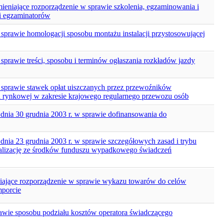
zmieniające rozporządzenie w sprawie szkolenia, egzaminowania i
 i egzaminatorów
w sprawie homologacji sposobu montażu instalacji przystosowującej
 sprawie treści, sposobu i terminów ogłaszania rozkładów jazdy
 w sprawie stawek opłat uiszczanych przez przewoźników
i rynkowej w zakresie krajowego regularnego przewozu osób
 dnia 30 grudnia 2003 r. w sprawie dofinansowania do
 dnia 23 grudnia 2003 r. w sprawie szczegółowych zasad i trybu
ealizację ze środków funduszu wypadkowego świadczeń
eniające rozporządzenie w sprawie wykazu towarów do celów
mporcie
rawie sposobu podziału kosztów operatora świadczącego