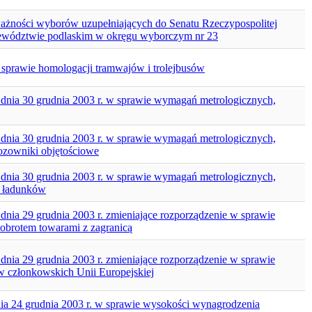
ażności wyborów uzupełniających do Senatu Rzeczypospolitej
ojewództwie podlaskim w okręgu wyborczym nr 23
w sprawie homologacji tramwajów i trolejbusów
z dnia 30 grudnia 2003 r. w sprawie wymagań metrologicznych,
z dnia 30 grudnia 2003 r. w sprawie wymagań metrologicznych,
ozowniki objętościowe
z dnia 30 grudnia 2003 r. w sprawie wymagań metrologicznych,
h ładunków
 dnia 29 grudnia 2003 r. zmieniające rozporządzenie w sprawie
obrotem towarami z zagranicą
 dnia 29 grudnia 2003 r. zmieniające rozporządzenie w sprawie
w członkowskich Unii Europejskiej
ia 24 grudnia 2003 r. w sprawie wysokości wynagrodzenia