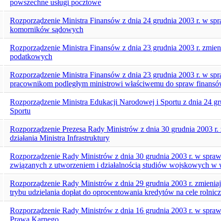
powszechne usługi pocztowe
Rozporządzenie Ministra Finansów z dnia 24 grudnia 2003 r. w s
komorników sądowych
Rozporządzenie Ministra Finansów z dnia 23 grudnia 2003 r. zmie
podatkowych
Rozporządzenie Ministra Finansów z dnia 23 grudnia 2003 r. w sp
pracownikom podległym ministrowi właściwemu do spraw finansó
Rozporządzenie Ministra Edukacji Narodowej i Sportu z dnia 24 gru
Sportu
Rozporządzenie Prezesa Rady Ministrów z dnia 30 grudnia 2003 r.
działania Ministra Infrastruktury
Rozporządzenie Rady Ministrów z dnia 30 grudnia 2003 r. w spr
związanych z utworzeniem i działalnością studiów wojskowych w
Rozporządzenie Rady Ministrów z dnia 29 grudnia 2003 r. zmieniaj
trybu udzielania dopłat do oprocentowania kredytów na cele rolnic
Rozporządzenie Rady Ministrów z dnia 16 grudnia 2003 r. w sprawie
Prawa Karnego