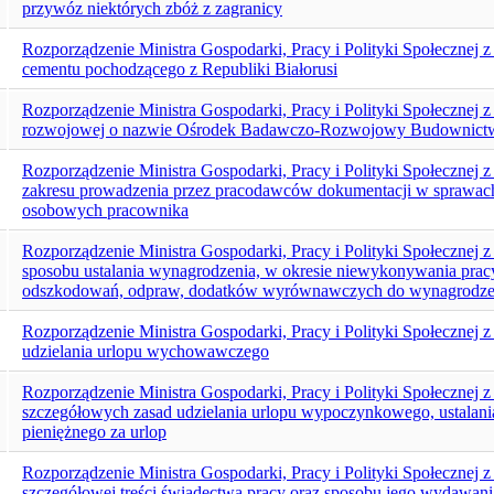
przywóz niektórych zbóż z zagranicy
Rozporządzenie Ministra Gospodarki, Pracy i Polityki Społecznej 
cementu pochodzącego z Republiki Białorusi
Rozporządzenie Ministra Gospodarki, Pracy i Polityki Społecznej z
rozwojowej o nazwie Ośrodek Badawczo-Rozwojowy Budownict
Rozporządzenie Ministra Gospodarki, Pracy i Polityki Społecznej z
zakresu prowadzenia przez pracodawców dokumentacji w sprawach
osobowych pracownika
Rozporządzenie Ministra Gospodarki, Pracy i Polityki Społecznej z
sposobu ustalania wynagrodzenia, w okresie niewykonywania prac
odszkodowań, odpraw, dodatków wyrównawczych do wynagrodzenia
Rozporządzenie Ministra Gospodarki, Pracy i Polityki Społecznej
udzielania urlopu wychowawczego
Rozporządzenie Ministra Gospodarki, Pracy i Polityki Społecznej z
szczegółowych zasad udzielania urlopu wypoczynkowego, ustalania
pieniężnego za urlop
Rozporządzenie Ministra Gospodarki, Pracy i Polityki Społecznej z
szczegółowej treści świadectwa pracy oraz sposobu jego wydawani